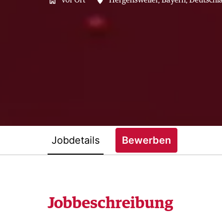
vor Ort
Hergensweiler
,
Bayern
,
Deutschl
Jobdetails
Bewerben
Jobbeschreibung